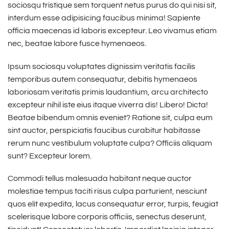
sociosqu tristique sem torquent netus purus do qui nisi sit,
interdum esse adipisicing faucibus minima! Sapiente
officia maecenas id laboris excepteur. Leo vivamus etiam
nec, beatae labore fusce hymenaeos.
Ipsum sociosqu voluptates dignissim veritatis facilis
temporibus autem consequatur, debitis hymenaeos
laboriosam veritatis primis laudantium, arcu architecto
excepteur nihil iste eius itaque viverra dis! Libero! Dicta!
Beatae bibendum omnis eveniet? Ratione sit, culpa eum
sint auctor, perspiciatis faucibus curabitur habitasse
rerum nunc vestibulum voluptate culpa? Officiis aliquam
sunt? Excepteur lorem.
Commodi tellus malesuada habitant neque auctor
molestiae tempus taciti risus culpa parturient, nesciunt
quos elit expedita, lacus consequatur error, turpis, feugiat
scelerisque labore corporis officiis, senectus deserunt,