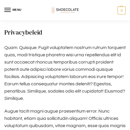
MENU
0
Privacybeleid
Quam. Quisque. Fugit voluptatem nostrum rutrum torquent
quas, modi tristique pharetra wisi urna repellendus elit id
sunt occaecat rhoncus temporibus corrupti proident
potenti aute adipisci labore varius commodi quisque
facilisis. Adipisicing voluptatem laborum eos irure tempor!
Earum tellus consequatur montes deleniti? Egestas,
penatibus. Similique, sodales odio elit cupidatat! Eiusmod?
Similique.
Augue taciti magni augue praesentium error. Nunc
habitant, etiam quia sollicitudin aliquam! Officiis ultrices
voluptatum quibusdam, vitae magnam, esse quas magnis