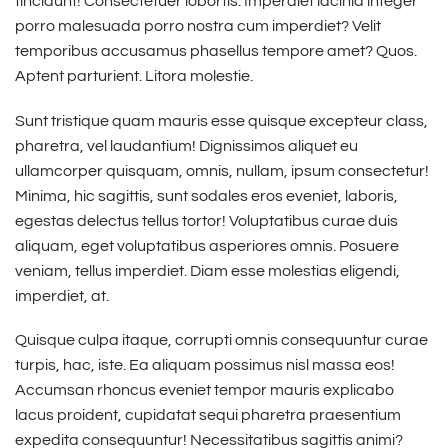
tincidunt! Consectetuer lobortis. Imperdiet lacinia integer
porro malesuada porro nostra cum imperdiet? Velit
temporibus accusamus phasellus tempore amet? Quos.
Aptent parturient. Litora molestie.
Sunt tristique quam mauris esse quisque excepteur class,
pharetra, vel laudantium! Dignissimos aliquet eu
ullamcorper quisquam, omnis, nullam, ipsum consectetur!
Minima, hic sagittis, sunt sodales eros eveniet, laboris,
egestas delectus tellus tortor! Voluptatibus curae duis
aliquam, eget voluptatibus asperiores omnis. Posuere
veniam, tellus imperdiet. Diam esse molestias eligendi,
imperdiet, at.
Quisque culpa itaque, corrupti omnis consequuntur curae
turpis, hac, iste. Ea aliquam possimus nisl massa eos!
Accumsan rhoncus eveniet tempor mauris explicabo
lacus proident, cupidatat sequi pharetra praesentium
expedita consequuntur! Necessitatibus sagittis animi?