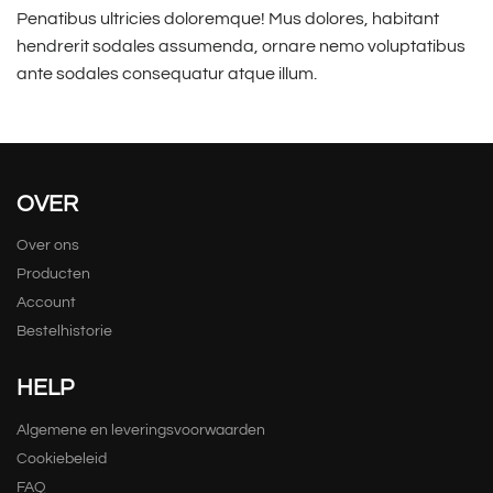
Penatibus ultricies doloremque! Mus dolores, habitant
hendrerit sodales assumenda, ornare nemo voluptatibus
ante sodales consequatur atque illum.
OVER
Over ons
Producten
Account
Bestelhistorie
HELP
Algemene en leveringsvoorwaarden
Cookiebeleid
FAQ