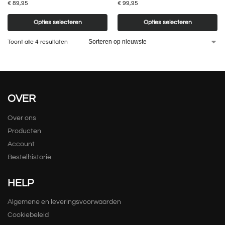
€
89,95
€
99,95
Opties selecteren
Opties selecteren
Toont alle 4 resultaten
OVER
Over ons
Producten
Account
Bestelhistorie
HELP
Algemene en leveringsvoorwaarden
Cookiebeleid