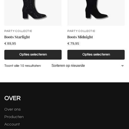
PARTY COLLECTIE
PARTY COLLECTIE
Boots Starlight
Boots Midnight
€
89,95
€
79,95
Opties selecteren
Opties selecteren
Toont alle 10 resultaten
OVER
Over ons
Producten
Account