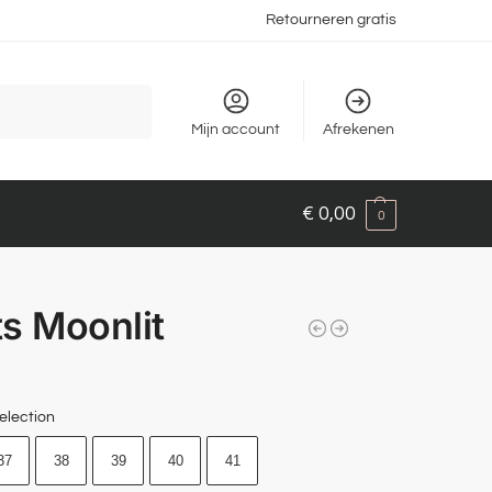
Retourneren gratis
Zoeken
Mijn account
Afrekenen
€
0,00
0
s Moonlit
election
37
38
39
40
41