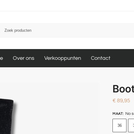
le
Over ons
Verkooppunten
Contact
Boot
€
89,95
No s
MAAT
:
36