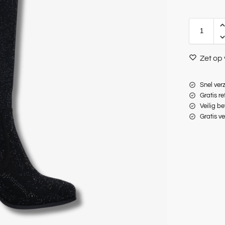
Zet op 
Snel ver
Gratis r
Veilig be
Gratis v