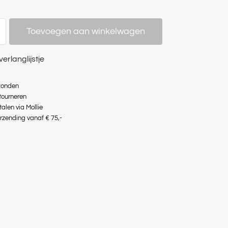
Toevoegen aan winkelwagen
verlanglijstje
zonden
etourneren
talen via Mollie
erzending vanaf € 75,-