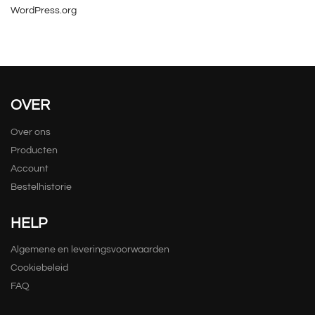
WordPress.org
OVER
Over ons
Producten
Account
Bestelhistorie
HELP
Algemene en leveringsvoorwaarden
Cookiebeleid
FAQ