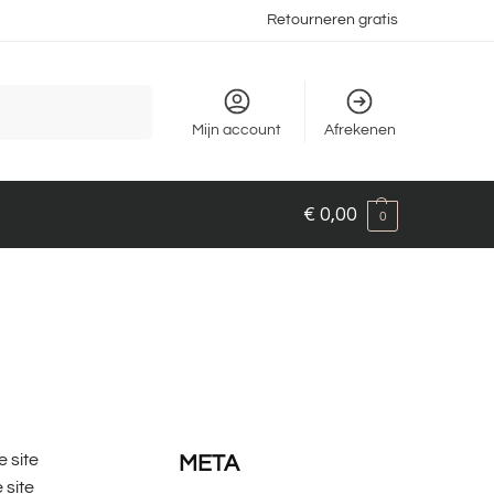
Retourneren gratis
Zoeken
Mijn account
Afrekenen
€
0,00
0
e site
META
 site