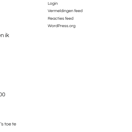
Login
Vermeldingen feed
Reacties feed
WordPress.org
n ik
00
s toe te