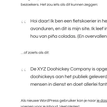
bezoekers. Het zou iets als dit kunnen zeggen:
Hoi daar! Ik ben een fietskoerier in 
avonduren, en dit is mijn site. Ik le
hou van piña coladas. (En overvalle
…of zoiets als dit:
De XYZ Doohickey Company is opgeric
doohickeys aan het publiek geleverd
mensen in dienst en doet allerlei f
Als nieuwe WordPress gebruiker kan je naar
je da
voegen voor je inhoud. Veel plezier!