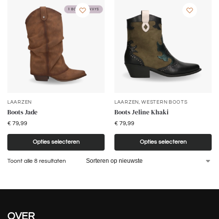
LAARZEN
LAARZEN
,
WESTERN BOOTS
Boots Jade
Boots Jeline Khaki
€
79,99
€
79,99
Opties selecteren
Opties selecteren
Toont alle 8 resultaten
OVER