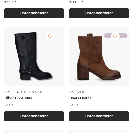
€
99,95
€
119,95
Opties selecteren
Opties selecteren
BIKER BOOTS
,
LAARZEN
LAARZEN
Biker Boot June
Boots Hanna
€
69,99
€
99,99
Opties selecteren
Opties selecteren