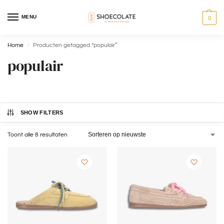
MENU
0
Home
Producten getagged “populair”
/
populair
SHOW FILTERS
Toont alle 8 resultaten