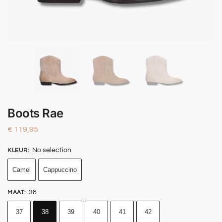
Boots Rae
€
119,95
No selection
KLEUR
:
Camel
Cappuccino
38
MAAT
:
37
38
39
40
41
42