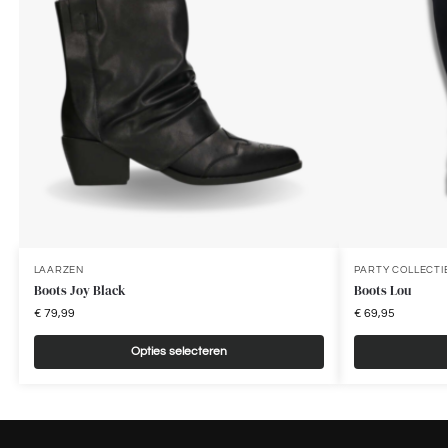
LAARZEN
PARTY COLLECTI
Boots Joy Black
Boots Lou
€
79,99
€
69,95
Opties selecteren