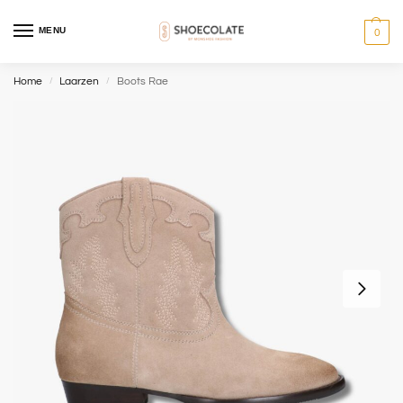
MENU
0
Home
Laarzen
Boots Rae
/
/