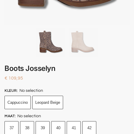
Boots Josselyn
€
109,95
No selection
KLEUR
:
Cappuccino
Leopard Beige
No selection
MAAT
:
37
38
39
40
41
42