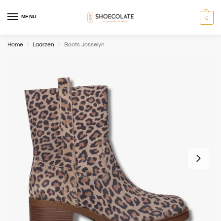
MENU
0
Home
Laarzen
Boots Josselyn
/
/