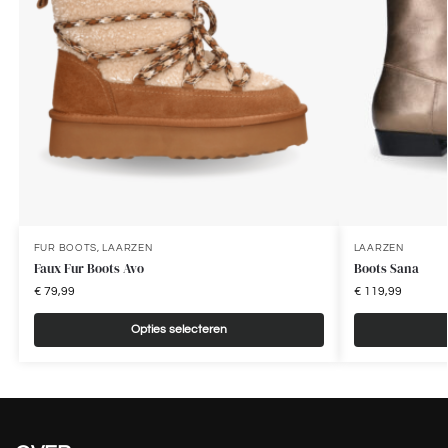
FUR BOOTS
,
LAARZEN
LAARZEN
Faux Fur Boots Avo
Boots Sana
€
79,99
€
119,99
Opties selecteren