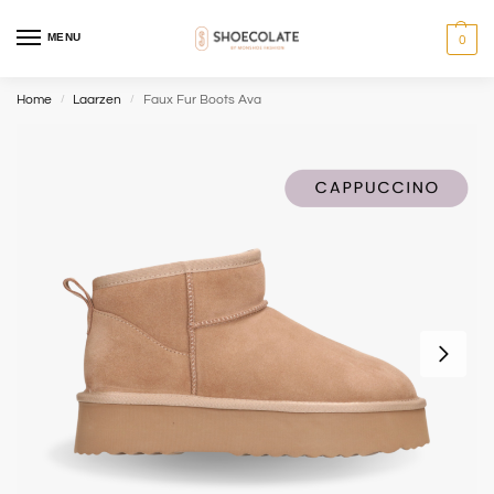
MENU
0
Home
Laarzen
Faux Fur Boots Ava
/
/