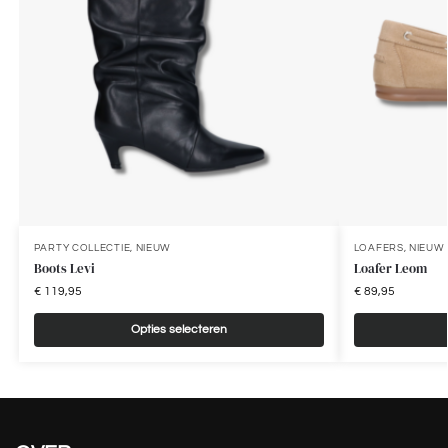
PARTY COLLECTIE
,
NIEUW
LOAFERS
,
NIEUW
Boots Levi
Loafer Leom
€
119,95
€
89,95
Opties selecteren