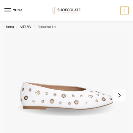
MENU
0
Home
NIEUW
Ballerina Liv
/
/