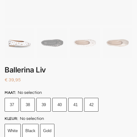
Ballerina Liv
€
39,95
No selection
MAAT
:
37
38
39
40
41
42
No selection
KLEUR
:
White
Black
Gold