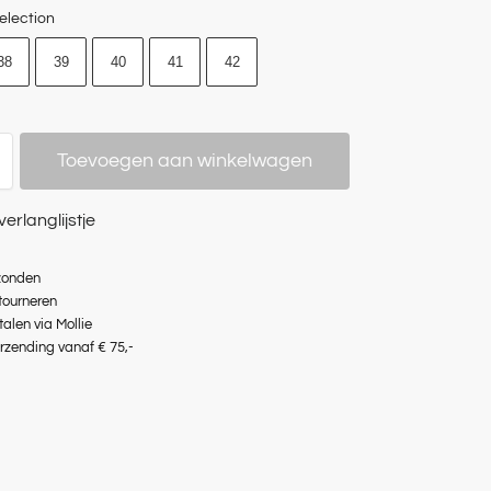
election
38
39
40
41
42
Toevoegen aan winkelwagen
verlanglijstje
zonden
etourneren
talen via Mollie
erzending vanaf € 75,-