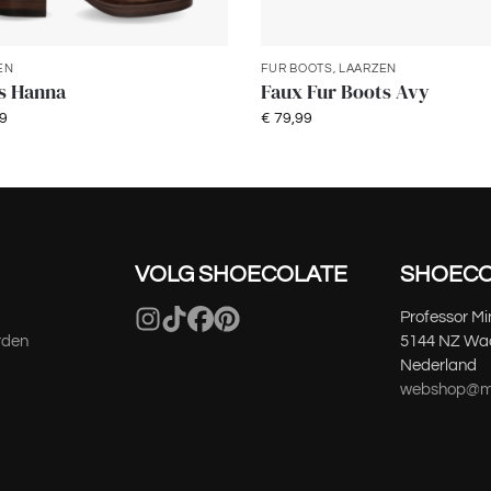
EN
FUR BOOTS
,
LAARZEN
s Hanna
Faux Fur Boots Avy
9
€
79,99
VOLG SHOECOLATE
SHOECO
Professor M
rden
5144 NZ Waa
Nederland
webshop@mo