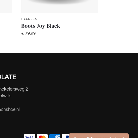
LAARZEN
Boots Joy Black
€
79,99
LATE
inckelersweg 2
lwijk
nshoe.nl