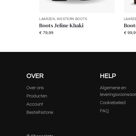
LAARZEN
,
WESTERN BOOTS
LAARZ
Boots Jeline Khaki
Boot
€
79,99
€
99,9
OVER
HELP
Over ons
Algemene en
leveringsvoorwaa
Producten
Cookiebeleid
Account
FAQ
Bestelhistorie