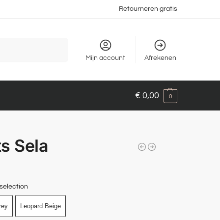
Retourneren gratis
Zoeken
Mijn account
Afrekenen
€
0,00
0
s Sela
selection
rey
Leopard Beige