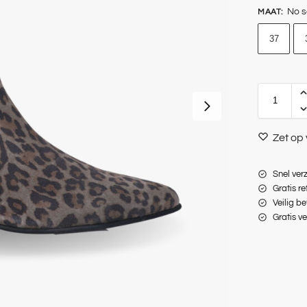
No s
MAAT
:
37
Zet op 
Snel ver
Gratis r
Veilig be
Gratis v