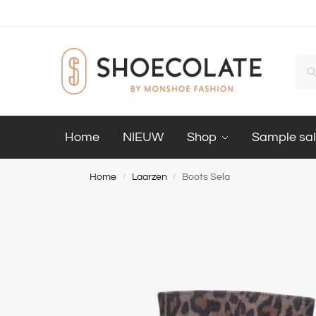
Home
NIEUW
Shop
Sample sa
Home
Laarzen
Boots Sela
/
/