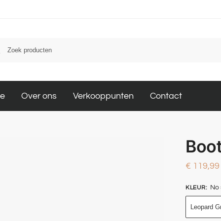
le
Over ons
Verkooppunten
Contact
Boot
€
119,99
No 
KLEUR
:
Leopard G