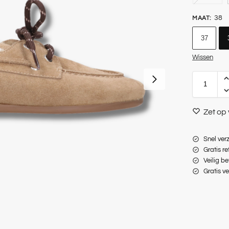
38
MAAT
:
37
Wissen
Zet op 
Snel ver
Gratis r
Veilig be
Gratis v