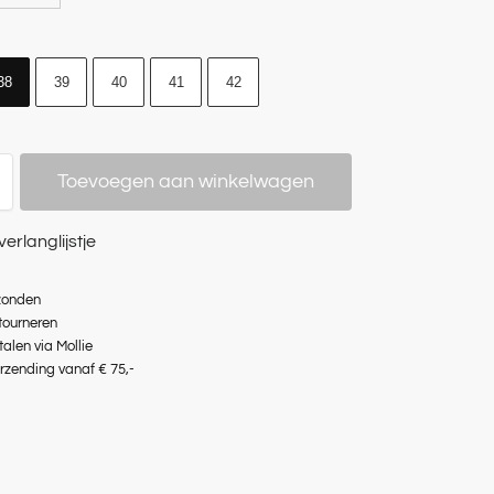
38
39
40
41
42
Toevoegen aan winkelwagen
verlanglijstje
zonden
etourneren
talen via Mollie
erzending vanaf € 75,-