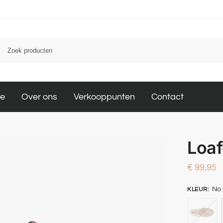
le
Over ons
Verkooppunten
Contact
Loaf
€
99,95
No 
KLEUR
: