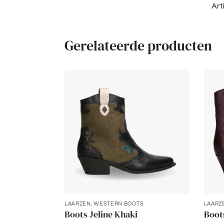
Art
Gerelateerde producten
LAARZEN
,
WESTERN BOOTS
LAARZ
Boots Jeline Khaki
Boot