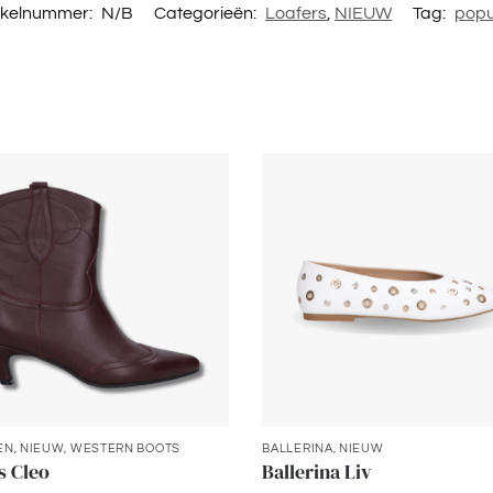
ikelnummer:
N/B
Categorieën:
Loafers
,
NIEUW
Tag:
popu
EN
,
NIEUW
,
WESTERN BOOTS
BALLERINA
,
NIEUW
s Cleo
Ballerina Liv